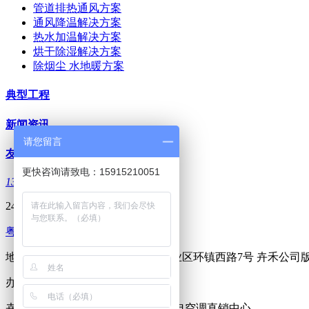
管道排热通风方案
通风降温解决方案
热水加温解决方案
烘干除湿解决方案
除烟尘 水地暖方案
典型工程
新闻资讯
请您留言
友情链接
更快咨询请致电：15915210051
13726330717
24小时咨询电话
粤ICP备17017439号
地址：佛山市顺德区陈村镇广隆工业区环镇西路7号 卉禾公司
办公室电话：0757-26366377
卉禾负压风机 卉禾降温水帘节能省电空调直销中心