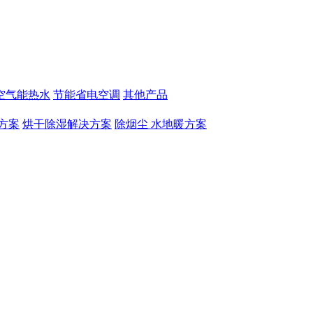
空气能热水
节能省电空调
其他产品
方案
烘干除湿解决方案
除烟尘 水地暖方案